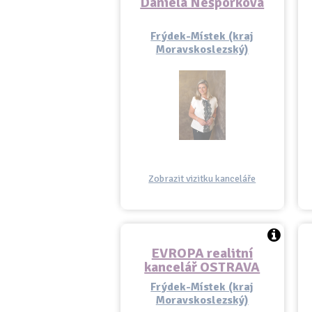
Daniela Nešporková
Frýdek-Místek (kraj
Moravskoslezský)
Zobrazit vizitku kanceláře
EVROPA realitní
kancelář OSTRAVA
Frýdek-Místek (kraj
Moravskoslezský)