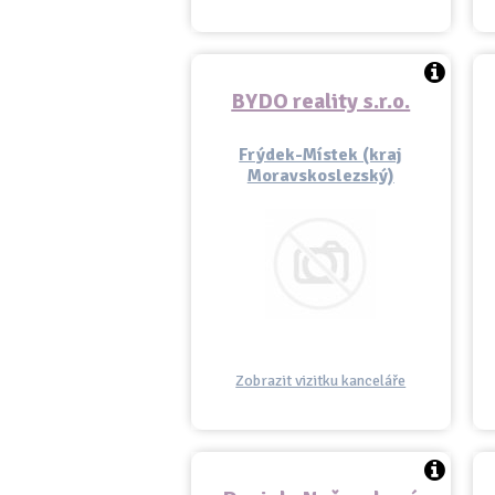
BYDO reality s.r.o.
Frýdek-Místek (kraj
Moravskoslezský)
Zobrazit vizitku kanceláře