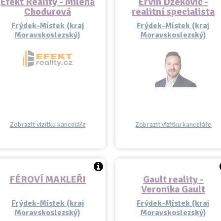
Efekt Reality - Milena
Ervin Džekovič -
Chodurová
realitní specialista
Frýdek-Místek (kraj
Frýdek-Místek (kraj
Moravskoslezský)
Moravskoslezský)
Zobrazit vizitku kanceláře
Zobrazit vizitku kanceláře
FÉROVÍ MAKLEŘI
Gault reality -
Veronika Gault
Frýdek-Místek (kraj
Frýdek-Místek (kraj
Moravskoslezský)
Moravskoslezský)