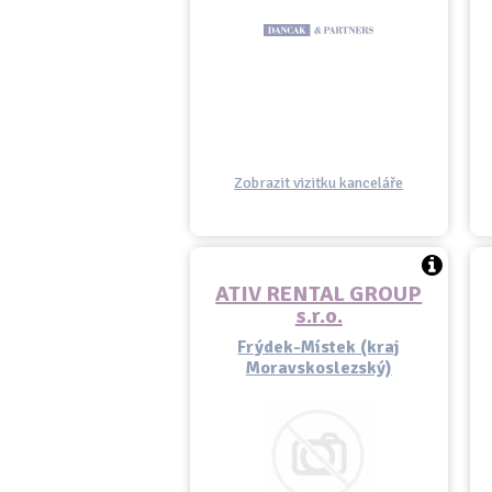
Zobrazit vizitku kanceláře
ATIV RENTAL GROUP
s.r.o.
Frýdek-Místek (kraj
Moravskoslezský)