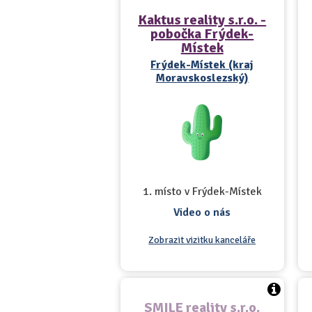
Kaktus reality s.r.o. -
pobočka Frýdek-
Místek
Frýdek-Místek (kraj
Moravskoslezský)
1. místo v Frýdek-Místek
Video o nás
Zobrazit vizitku kanceláře
SMILE reality s.r.o.