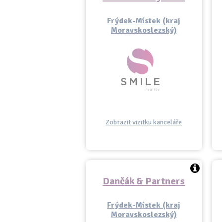
Frýdek-Místek (kraj
Moravskoslezský)
Zobrazit vizitku kanceláře
Dančák & Partners
Frýdek-Místek (kraj
Moravskoslezský)