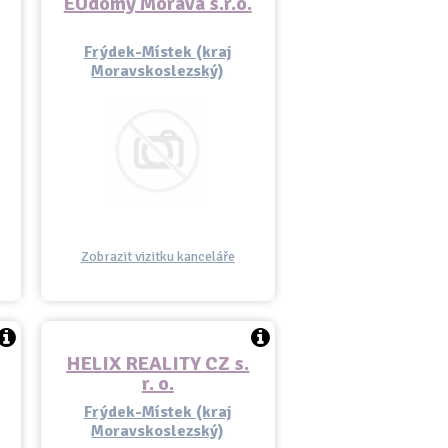
EUdomy Morava s.r.o.
Frýdek-Místek (kraj
Moravskoslezský)
Zobrazit vizitku kanceláře
HELIX REALITY CZ s.
r. o.
Frýdek-Místek (kraj
Moravskoslezský)