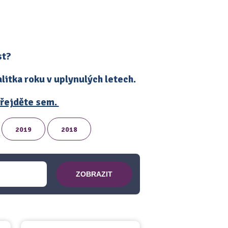
st?
itka roku v uplynulých letech.
 přejděte sem.
2019
2018
ZOBRAZIT