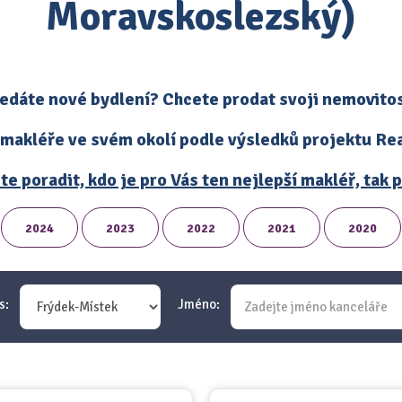
Moravskoslezský)
edáte nové bydlení? Chcete prodat svoji nemovito
 makléře ve svém okolí podle výsledků projektu Real
te poradit, kdo je pro Vás ten nejlepší makléř, tak
2024
2023
2022
2021
2020
s:
Jméno: