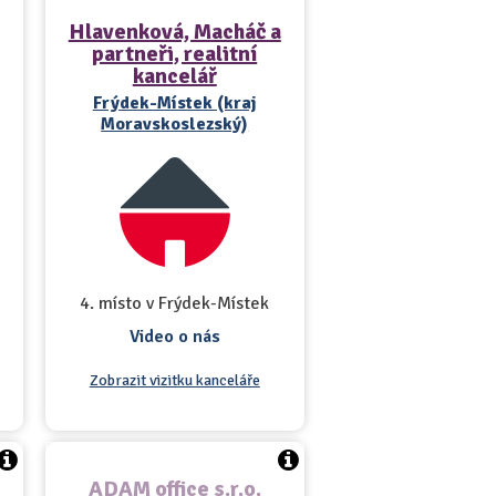
Hlavenková, Macháč a
partneři, realitní
kancelář
Frýdek-Místek (kraj
Moravskoslezský)
4. místo v Frýdek-Místek
Video o nás
Zobrazit vizitku kanceláře
ADAM office s.r.o.