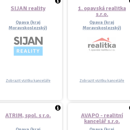
SIJAN reality
1. opavská realitka
s.r.o.
Opava (kraj
Opava (kraj
Moravskoslezský)
Moravskoslezský)
Zobrazit vizitku kanceláře
Zobrazit vizitku kanceláře
ATRIM, spol. s r.o.
AVAPO - realitní
kancelář s.r.o.
Opava (kraj
Opava (kraj