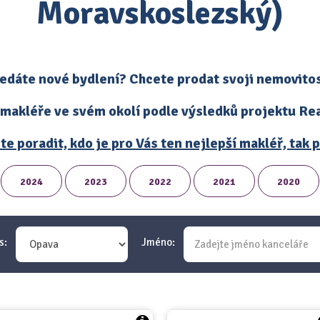
Moravskoslezský)
edáte nové bydlení? Chcete prodat svoji nemovito
 makléře ve svém okolí podle výsledků projektu Real
te poradit, kdo je pro Vás ten nejlepší makléř, tak
2024
2023
2022
2021
2020
s:
Jméno: