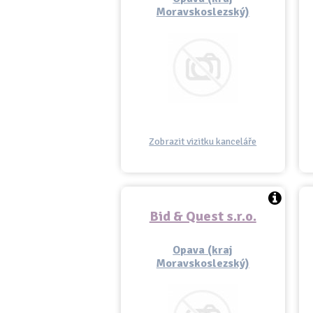
Moravskoslezský)
Zobrazit vizitku kanceláře
Bid & Quest s.r.o.
Opava (kraj
Moravskoslezský)