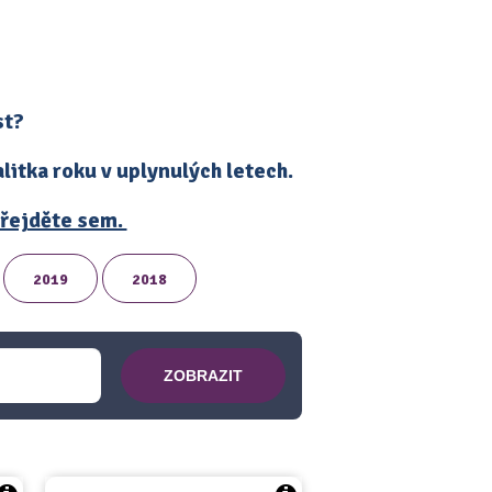
st?
itka roku v uplynulých letech.
 přejděte sem.
2019
2018
ZOBRAZIT