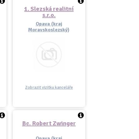
1. Slezská realitní
s.r.o.
Opava (kraj
Moravskoslezský)
Zobrazit vizitku kanceláře
Bc. Robert Zwinger
Opava (kraj