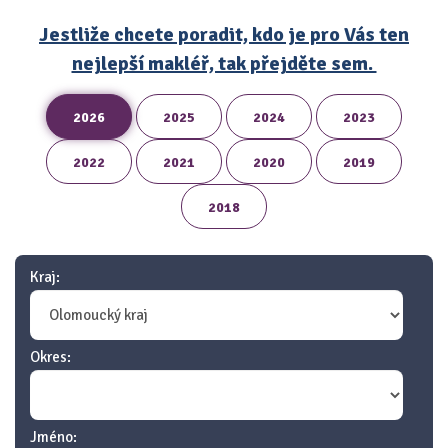
Jestliže chcete poradit, kdo je pro Vás ten
nejlepší makléř, tak přejděte sem.
2026
2025
2024
2023
2022
2021
2020
2019
2018
Kraj:
Okres:
Jméno: