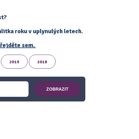
st?
itka roku v uplynulých letech.
 přejděte sem.
2019
2018
ZOBRAZIT