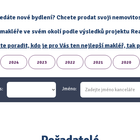
edáte nové bydlení? Chcete prodat svoji nemovito
 makléře ve svém okolí podle výsledků projektu Real
te poradit, kdo je pro Vás ten nejlepší makléř, tak
2024
2023
2022
2021
2020
s:
Jméno: