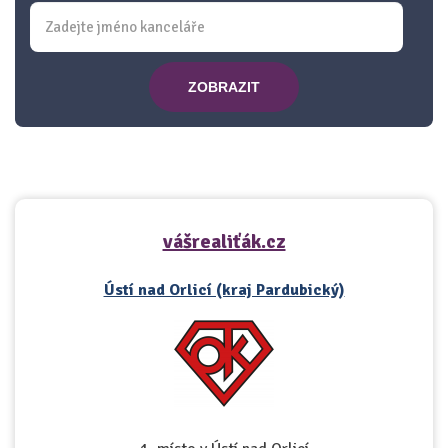
ZOBRAZIT
vášrealiťák.cz
Ústí nad Orlicí (kraj Pardubický)