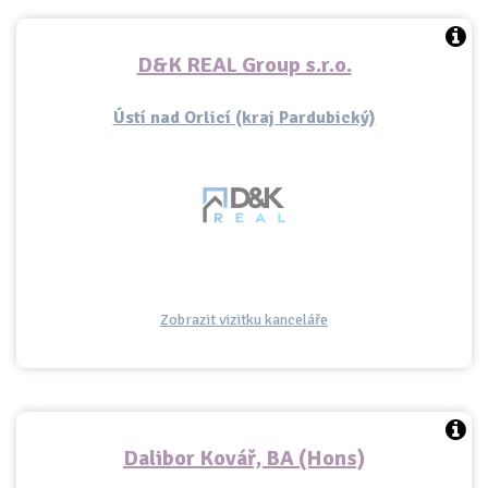
D&K REAL Group s.r.o.
Ústí nad Orlicí (kraj Pardubický)
Zobrazit vizitku kanceláře
Dalibor Kovář, BA (Hons)