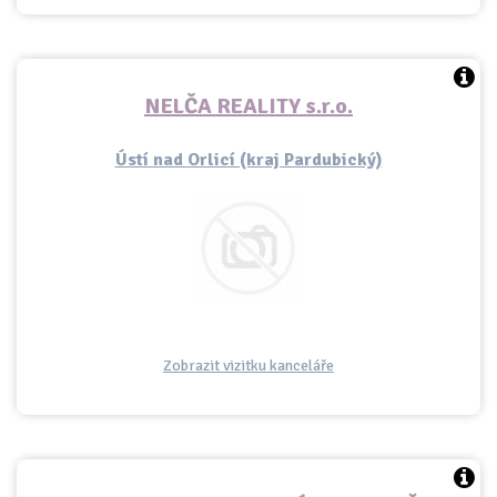
NELČA REALITY s.r.o.
Ústí nad Orlicí (kraj Pardubický)
Zobrazit vizitku kanceláře