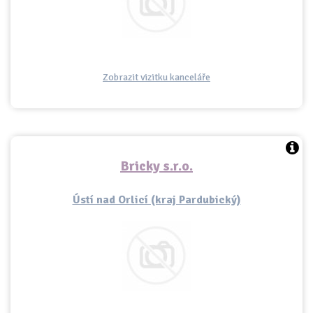
Zobrazit vizitku kanceláře
Bricky s.r.o.
Ústí nad Orlicí (kraj Pardubický)