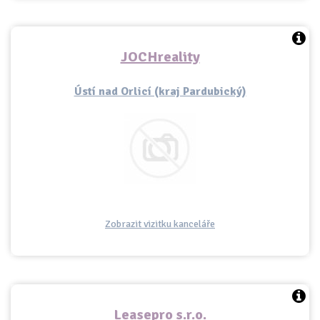
JOCHreality
Ústí nad Orlicí (kraj Pardubický)
Zobrazit vizitku kanceláře
Leasepro s.r.o.