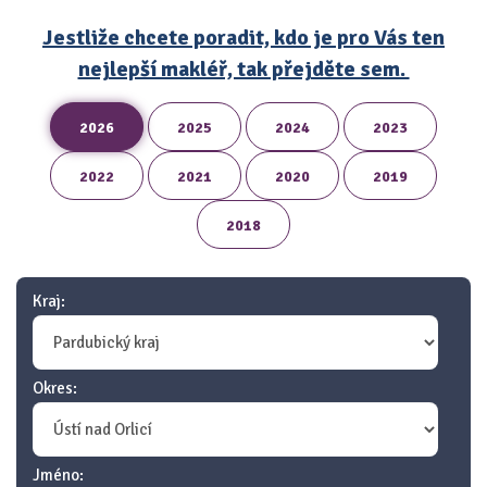
Jestliže chcete poradit, kdo je pro Vás ten
nejlepší makléř, tak přejděte sem.
2026
2025
2024
2023
2022
2021
2020
2019
2018
Kraj:
Okres:
Jméno: