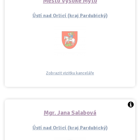
Město Vysoké Mýto
Ústí nad Orlicí (kraj Pardubický)
Zobrazit vizitku kanceláře
Mgr. Jana Salabová
Ústí nad Orlicí (kraj Pardubický)