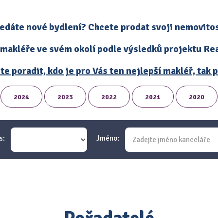
edáte nové bydlení? Chcete prodat svoji nemovito
 makléře ve svém okolí podle výsledků projektu Real
te poradit, kdo je pro Vás ten nejlepší makléř, tak
2024
2023
2022
2021
2020
s:
Jméno: