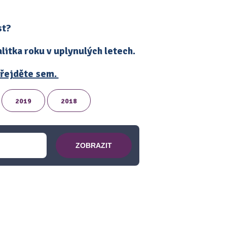
st?
itka roku v uplynulých letech.
 přejděte sem.
2019
2018
ZOBRAZIT