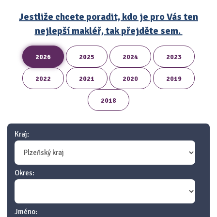
Jestliže chcete poradit, kdo je pro Vás ten
nejlepší makléř, tak přejděte sem.
2026
2025
2024
2023
2022
2021
2020
2019
2018
Kraj:
Okres:
Jméno: