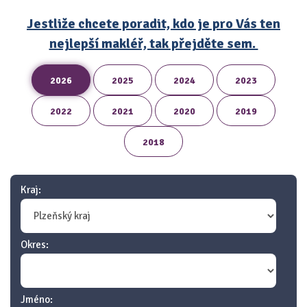
Jestliže chcete poradit, kdo je pro Vás ten
nejlepší makléř, tak přejděte sem.
2026
2025
2024
2023
2022
2021
2020
2019
2018
Kraj:
Okres:
Jméno: