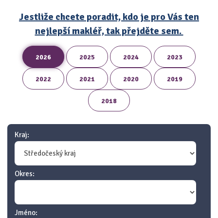
Jestliže chcete poradit, kdo je pro Vás ten
nejlepší makléř, tak přejděte sem.
2026
2025
2024
2023
2022
2021
2020
2019
2018
Kraj:
Okres:
Jméno: