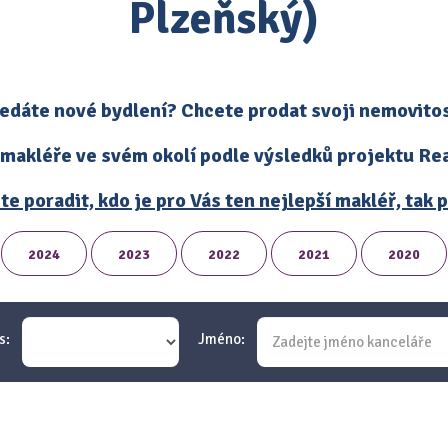
Plzeňský)
edáte nové bydlení? Chcete prodat svoji nemovito
 makléře ve svém okolí podle výsledků projektu Real
te poradit, kdo je pro Vás ten nejlepší makléř, tak
2024
2023
2022
2021
2020
s:
Jméno: