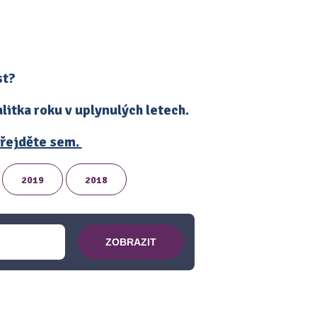
st?
itka roku v uplynulých letech.
 přejděte sem.
2019
2018
ZOBRAZIT