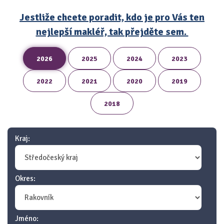
Jestliže chcete poradit, kdo je pro Vás ten
nejlepší makléř, tak přejděte sem.
2026
2025
2024
2023
2022
2021
2020
2019
2018
Kraj:
Okres:
Jméno: