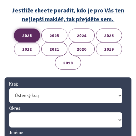
Jestliže chcete poradit, kdo je pro Vás ten
nejlepší makléř, tak přejděte sem.
2026
2025
2024
2023
2022
2021
2020
2019
2018
Kraj:
Okres:
Jméno: