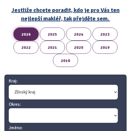
Jestliže chcete poradit, kdo je pro Vás ten
nejlepší makléř, tak přejděte sem.
2026
2025
2024
2023
2022
2021
2020
2019
2018
Kraj:
Okres:
Jméno: